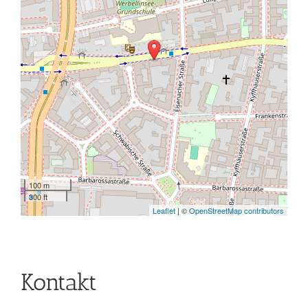
100 m
300 ft
Leaflet
| ©
OpenStreetMap contributors
Kontakt